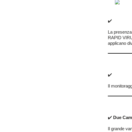
✔️
La presenza 
RAPID VIRUS
applicano di
✔️
Il monitoraggi
✔️
Due Camp
Il grande van