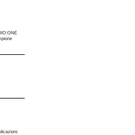
IRBIO.ONE
mpione
licazioni: