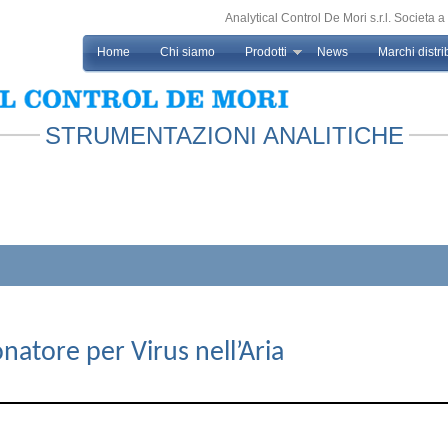
Analytical Control De Mori s.r.l. Societ
Home
Chi siamo
Prodotti
News
Marchi distrib
STRUMENTAZIONI ANALITICHE
atore per Virus nell’Aria