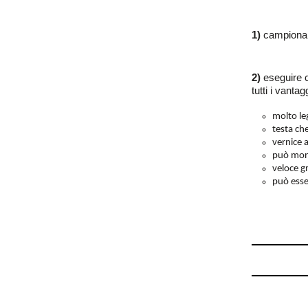
1)
campionare
2)
eseguire 
tutti i vanta
molto l
testa che
vernice 
può mont
veloce g
può ess