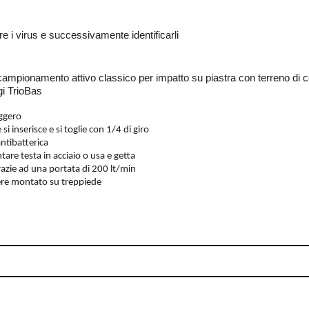
 i virus e successivamente identificarli
campionamento attivo classico per impatto su piastra con terreno di c
ggi TrioBas
eggero
 si inserisce e si toglie con 1/4 di giro
antibatterica
are testa in acciaio o usa e getta
razie ad una portata di 200 lt/min
ere montato su treppiede