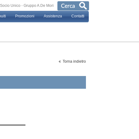
a a Socio Unico - Gruppo A.De Mori
uiti
Promozioni
Assistenza
Contatti
Torna indietro