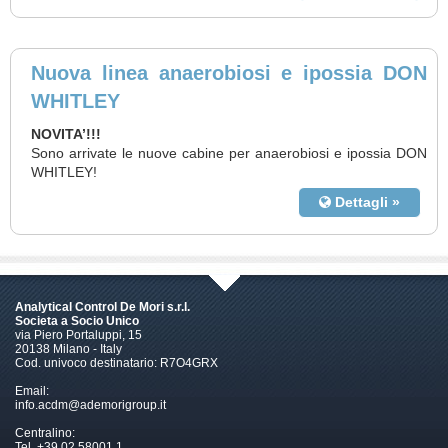
Nuova linea anaerobiosi e ipossia DON
WHITLEY
NOVITA’!!!
Sono arrivate le nuove cabine per anaerobiosi e ipossia DON
WHITLEY!
Dettagli »
Analytical Control De Mori s.r.l.
Societa a Socio Unico
via Piero Portaluppi, 15
20138 Milano - Italy
Cod. univoco destinatario: R7O4GRX
Email:
info.acdm@ademorigroup.it
Centralino:
Tel. +39 02.58001.1