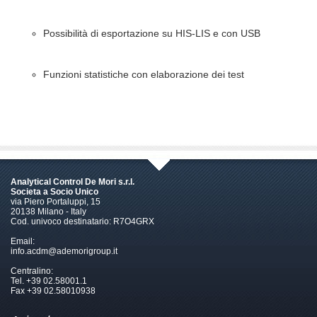
Possibilità di esportazione su HIS-LIS e con USB
Funzioni statistiche con elaborazione dei test
Analytical Control De Mori s.r.l.
Societa a Socio Unico
via Piero Portaluppi, 15
20138 Milano - Italy
Cod. univoco destinatario: R7O4GRX
Email:
info.acdm@ademorigroup.it
Centralino:
Tel. +39 02.58001.1
Fax +39 02.58010938