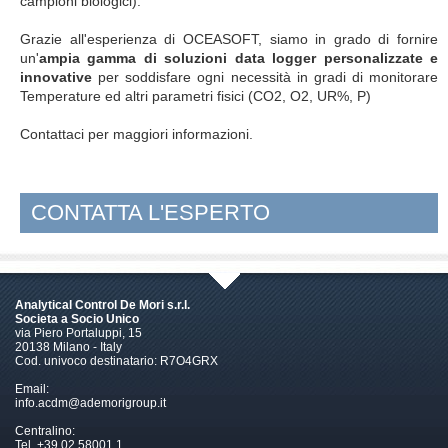
campioni biologici).
Grazie all'esperienza di OCEASOFT, siamo in grado di fornire
un'
ampia gamma di soluzioni data logger personalizzate e
innovative
per soddisfare ogni necessità in gradi di monitorare
Temperature ed altri parametri fisici (CO2, O2, UR%, P)
Contattaci per maggiori informazioni.
CONTATTA L'ESPERTO
Analytical Control De Mori s.r.l.
Societa a Socio Unico
via Piero Portaluppi, 15
20138 Milano - Italy
Cod. univoco destinatario: R7O4GRX
Email:
info.acdm@ademorigroup.it
Centralino:
Tel. +39 02.58001.1